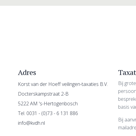
Adres
Taxat
Bij gro
Korst van der Hoeff veilingen-taxaties B.V.
persoonl
Docterskampstraat 2-B
besprek
5222 AM 's-Hertogenbosch
basis va
Tel. 0031 - (0)73 - 6 131 886
Bij aan
info@kvdh.nl
mailadre