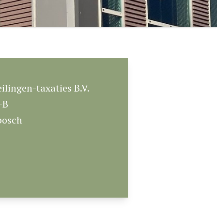
eilingen-
taxaties B.V.
-B
bosch